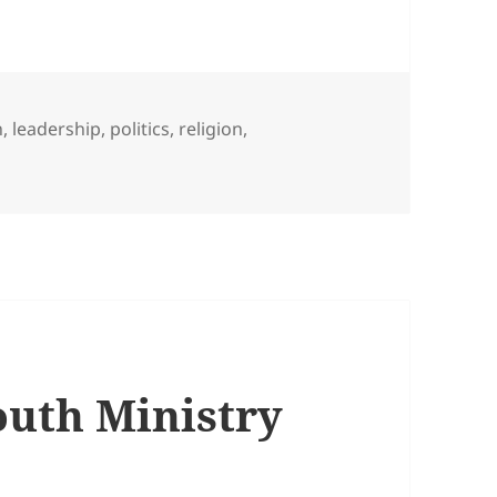
n
,
leadership
,
politics
,
religion
,
 4. Mósebók 23. kafli
uth Ministry