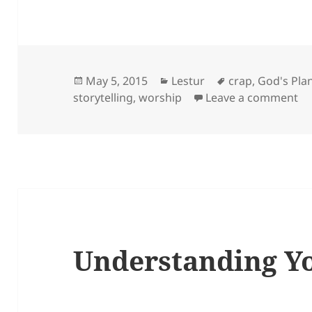
Posted
Categories
Tags
May 5, 2015
Lestur
crap
,
God's Pla
on
on
storytelling
,
worship
Leave a comment
Understanding Yo