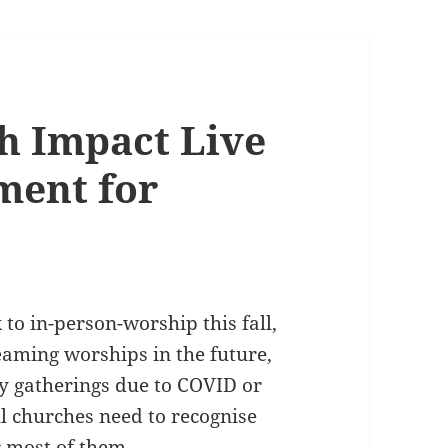
h Impact Live
ment for
to in-person-worship this fall,
reaming worships in the future,
ny gatherings due to COVID or
ll churches need to recognise
r most of them.