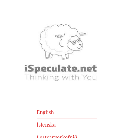
iSpeculate – Writings
Writings
English
Íslenska
Lestrarverkefnið