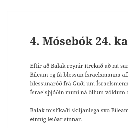
4. Mósebók 24. ka
Eftir að Balak reynir ítrekað að ná 
Bíleam og fá blessun Ísraelsmanna aflé
blessunaróð frá Guði um Ísraelsmenn í
Ísraelsþjóðin muni ná öllum völdum 
Balak mislíkaði skiljanlega svo Bíleam
einnig leiðar sinnar.