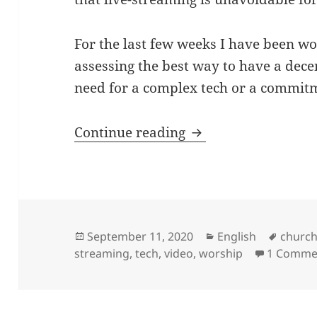
For the last few weeks I have been w
assessing the best way to have a dece
need for a complex tech or a commit
Low Budget – High 
Continue reading
Posted
Categories
Tags
September 11, 2020
English
churc
on
streaming
,
tech
,
video
,
worship
1 Comme