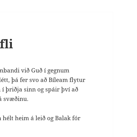
fli
sambandi við Guð í gegnum
tt, þá fer svo að Bíleam flytur
 þriðja sinn og spáir því að
á svæðinu.
 hélt heim á leið og Balak fór