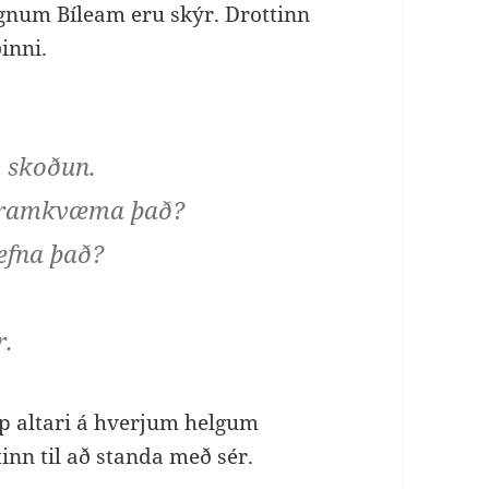
egnum Bíleam eru skýr. Drottinn
inni.
 skoðun.
 framkvæma það?
 efna það?
r.
pp altari á hverjum helgum
inn til að standa með sér.