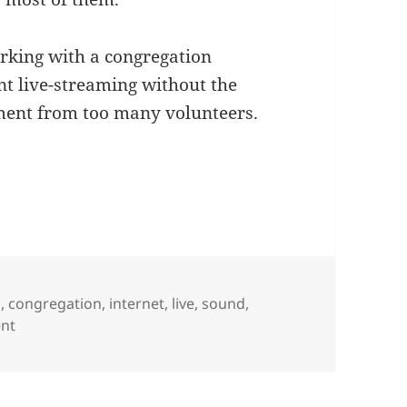
orking with a congregation
nt live-streaming without the
ment from too many volunteers.
Impact Live Streaming Equipment for Worship
h
,
congregation
,
internet
,
live
,
sound
,
on Low Budget – High Impact Live Streaming Equipment 
nt