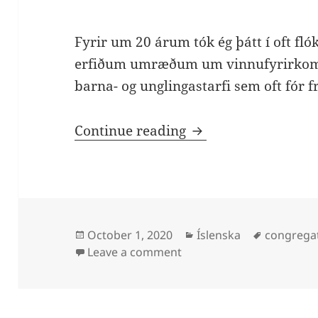
Fyrir um 20 árum tók ég þátt í oft fl
erfiðum umræðum um vinnufyrirkomulag
barna- og unglingastarfi sem oft fór 
Vinnufyrirkomulag í
Continue reading
Posted
Categories
Tags
October 1, 2020
Íslenska
congrega
on
on Vinnufyrirkomulag í ki
Leave a comment