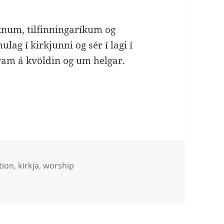
óknum, tilfinningaríkum og
 í kirkjunni og sér í lagi í
fram á kvöldin og um helgar.
 kirkjustarfi
tion
,
kirkja
,
worship
rkjustarfi