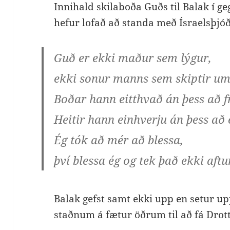
Innihald skilaboða Guðs til Balak í g
hefur lofað að standa með Ísraelsþjóð
Guð er ekki maður sem lýgur,
ekki sonur manns sem skiptir um
Boðar hann eitthvað án þess að
Heitir hann einhverju án þess að
Ég tók að mér að blessa,
því blessa ég og tek það ekki aftu
Balak gefst samt ekki upp en setur u
staðnum á fætur öðrum til að fá Drott