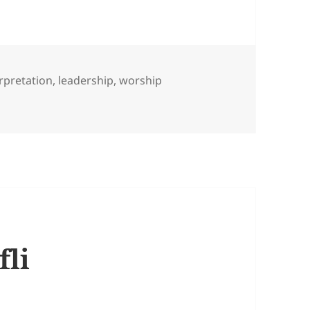
rpretation
,
leadership
,
worship
fli