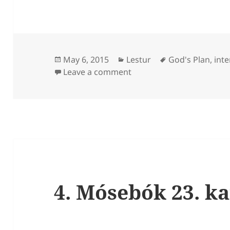
Posted
Categories
Tags
May 6, 2015
Lestur
God's Plan
,
inte
on
on 4. Mósebók 24. kafli
Leave a comment
4. Mósebók 23. ka