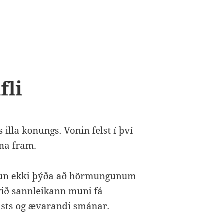
fli
 illa konungs. Vonin felst í því
oma fram.
mun ekki þýða að hörmungunum
 við sannleikann muni fá
lasts og ævarandi smánar.