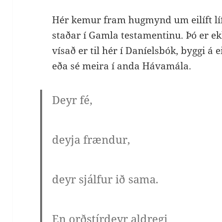
Hér kemur fram hugmynd um eilíft líf
staðar í Gamla testamentinu. Þó er ekki
vísað er til hér í Daníelsbók, byggi á e
eða sé meira í anda Hávamála.
Deyr fé,
deyja frændur,
deyr sjálfur ið sama.
En orðstír
deyr aldregi