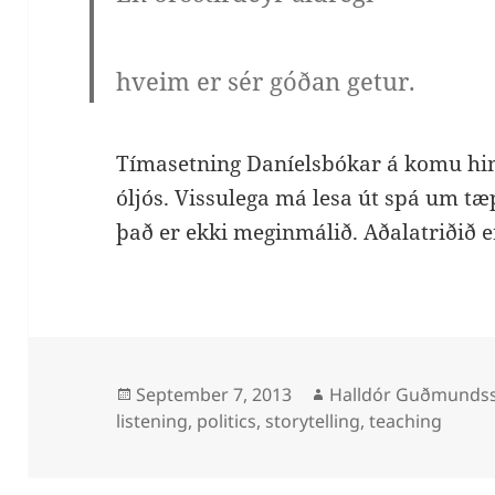
hveim er sér góðan getur.
Tímasetning Daníelsbókar á komu hins
óljós. Vissulega má lesa út spá um tæp
það er ekki meginmálið. Aðalatriðið e
Posted
Author
September 7, 2013
Halldór Guðmunds
on
listening
,
politics
,
storytelling
,
teaching