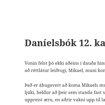
Daníelsbók 12. ka
Vonin felst þó ekki aðeins í dauða hins
að réttlátur leiðtogi, Mikael, muni k
Það er áhugavert að koma Mikaels 
ljúki, heldur að þeir sem standa fast
uppreist æru, en aðrir vakni upp til 