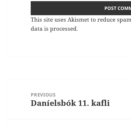
This site uses Akismet to reduce spa
data is processed.
Post
navigation
PREVIOUS
Daníelsbók 11. kafli
Previous
post: