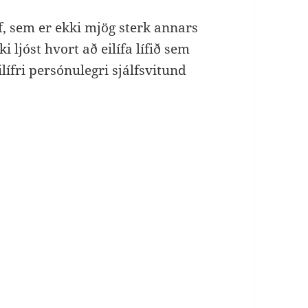
, sem er ekki mjög sterk annars
 ljóst hvort að eilífa lífið sem
ilífri persónulegri sjálfsvitund