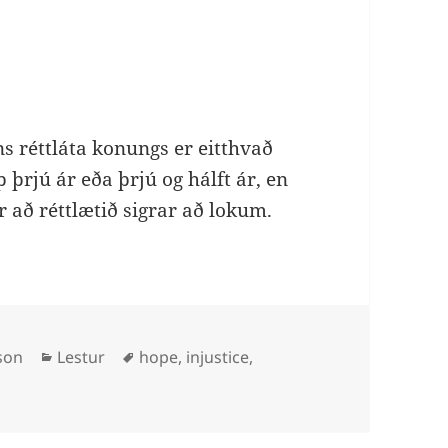
 réttláta konungs er eitthvað
 þrjú ár eða þrjú og hálft ár, en
r að réttlætið sigrar að lokum.
Categories
Tags
son
Lestur
hope
,
injustice
,