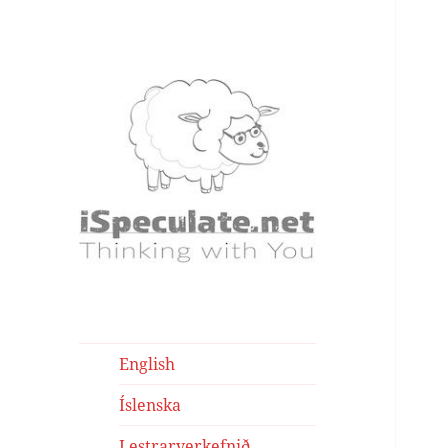
iSpeculate – Writings
Writings
English
Íslenska
Lestrarverkefnið