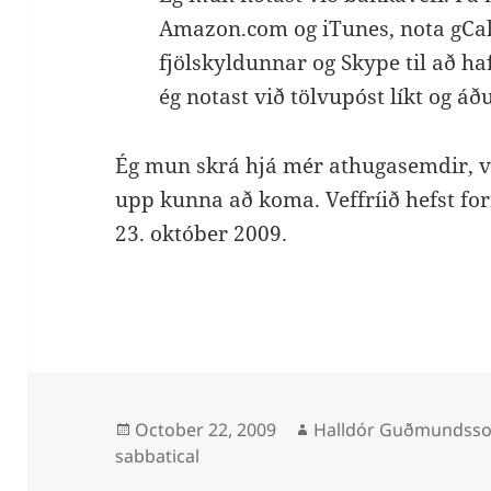
Amazon.com og iTunes, nota gCal 
fjölskyldunnar og Skype til að ha
ég notast við tölvupóst líkt og áð
Ég mun skrá hjá mér athugasemdir, 
upp kunna að koma. Veffríið hefst f
23. október 2009.
Posted
Author
October 22, 2009
Halldór Guðmundss
on
sabbatical