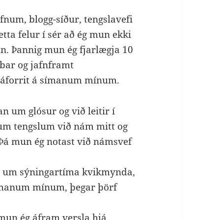
fnum, blogg-síður, tengslavefi
tta felur í sér að ég mun ekki
n. Þannig mun ég fjarlægja 10
bar og jafnframt
máforrit á símanum mínum.
n um glósur og við leitir í
m tengslum við nám mitt og
 Þá mun ég notast við námsvef
r um sýningartíma kvikmynda,
ímanum mínum, þegar þörf
mun ég áfram versla hjá