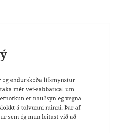
ný
ír og endurskoða lífsmynstur
ð taka mér vef-sabbatical um
 netnotkun er nauðsynleg vegna
slökkt á tölvunni minni. Þar af
lur sem ég mun leitast við að