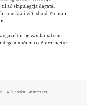
til að skipuleggja dagatal
fa samskipti við Ísland. Þá mun
ur.
vangaveltur og vandamál sem
ormlega á miðnætti aðfararnætur
Categories
Tags
on
Íslenska
internet
,