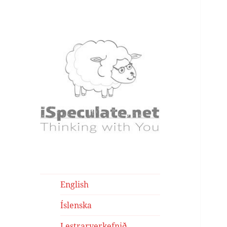
iSpeculate – Writings
Writings
English
Íslenska
Lestrarverkefnið