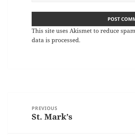
This site uses Akismet to reduce spa
data is processed.
Post
navigation
PREVIOUS
St. Mark’s
Previous
post: