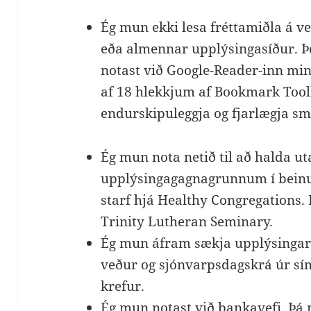
Ég mun ekki lesa fréttamiðla á ve
eða almennar upplýsingasíður. Þe
notast við Google-Reader-inn min
af 18 hlekkjum af Bookmark Tool
endurskipuleggja og fjarlægja s
Ég mun nota netið til að halda uta
upplýsingagagnagrunnum í beinu
starf hjá Healthy Congregations.
Trinity Lutheran Seminary.
Ég mun áfram sækja upplýsinga
veður og sjónvarpsdagskrá úr s
krefur.
Ég mun notast við bankavefi. Þá 