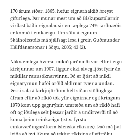
170 árum síðar, 1865, hefur eignarhaldið breyst
gífurlega. Þar munar mest um að Biskupsstólarnir
virðast báðir eignalausir en tæplega 74% jarðnæðis
er komið í einkaeigu. Um sölu á eignum
Skálholtsstóls má sjálfsagt lesa í grein
Guðmundar
Hálfdánarsonar í Sögu, 2005; 43 (2)
.
Nákvæmlega hversu mikið jarðnæði var eftir í eigu
kirkjunnar um 1907, liggur ekki alveg ljóst fyrir án
mikillar rannsóknarvinnu. Þó er ljóst að mikil
eignarýrnun hafði orðið aldirnar tvær á undan.
Þessi sala á kirkjujörðum hélt síðan stöðuglega
áfram eftir að ríkið tók yfir eignirnar og í kringum
1970 kom upp gagnrýnin umræða um að ríkið hafi
oft og iðulega selt þessar jarðir á undirverði til að
koma þeim í einkaeigu (e.t.v. fyrstu
einkavæðingaráform íslenska ríkisins). Það má því
leiða að því líkum að tekjur ríkisins af yfirtöku