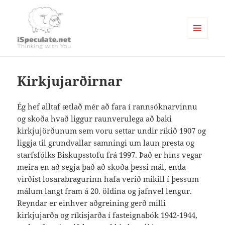
MENU
AND
Writings
WIDGETS
Kirkjujarðirnar
Ég hef alltaf ætlað mér að fara í rannsóknarvinnu
og skoða hvað liggur raunverulega að baki
kirkjujörðunum sem voru settar undir ríkið 1907 og
liggja til grundvallar samningi um laun presta og
starfsfólks Biskupsstofu frá 1997. Það er hins vegar
meira en að segja það að skoða þessi mál, enda
virðist losarabragurinn hafa verið mikill í þessum
málum langt fram á 20. öldina og jafnvel lengur.
Reyndar er einhver aðgreining gerð milli
kirkjujarða og ríkisjarða í fasteignabók 1942-1944,