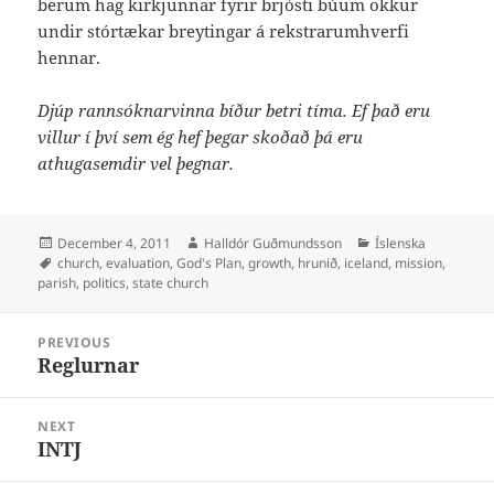
berum hag kirkjunnar fyrir brjósti búum okkur
undir stórtækar breytingar á rekstrarumhverfi
hennar.
Djúp rannsóknarvinna bíður betri tíma. Ef það eru
villur í því sem ég hef þegar skoðað þá eru
athugasemdir vel þegnar.
Posted
Author
Categories
December 4, 2011
Halldór Guðmundsson
Íslenska
on
Tags
church
,
evaluation
,
God's Plan
,
growth
,
hrunið
,
iceland
,
mission
,
parish
,
politics
,
state church
Post
PREVIOUS
navigation
Reglurnar
Previous
post:
NEXT
INTJ
Next
post: