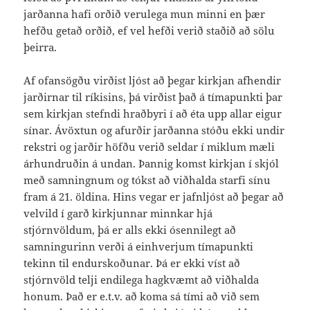
jarðanna hafi orðið verulega mun minni en þær
hefðu getað orðið, ef vel hefði verið staðið að sölu
þeirra.
Af ofansögðu virðist ljóst að þegar kirkjan afhendir
jarðirnar til ríkisins, þá virðist það á tímapunkti þar
sem kirkjan stefndi hraðbyri í að éta upp allar eigur
sínar. Ávöxtun og afurðir jarðanna stóðu ekki undir
rekstri og jarðir höfðu verið seldar í miklum mæli
árhundruðin á undan. Þannig komst kirkjan í skjól
með samningnum og tókst að viðhalda starfi sínu
fram á 21. öldina. Hins vegar er jafnljóst að þegar að
velvild í garð kirkjunnar minnkar hjá
stjórnvöldum, þá er alls ekki ósennilegt að
samningurinn verði á einhverjum tímapunkti
tekinn til endurskoðunar. Þá er ekki víst að
stjórnvöld telji endilega hagkvæmt að viðhalda
honum. Það er e.t.v. að koma sá tími að við sem