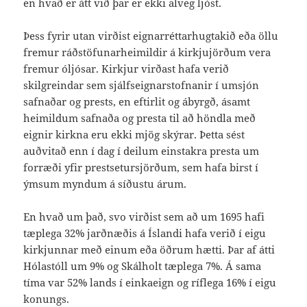
en hvað er átt við þar er ekki alveg ljóst.
Þess fyrir utan virðist eignarréttarhugtakið eða öllu
fremur ráðstöfunarheimildir á kirkjujörðum vera
fremur óljósar. Kirkjur virðast hafa verið
skilgreindar sem sjálfseignarstofnanir í umsjón
safnaðar og prests, en eftirlit og ábyrgð, ásamt
heimildum safnaða og presta til að höndla með
eignir kirkna eru ekki mjög skýrar. Þetta sést
auðvitað enn í dag í deilum einstakra presta um
forræði yfir prestsetursjörðum, sem hafa birst í
ýmsum myndum á síðustu árum.
En hvað um það, svo virðist sem að um 1695 hafi
tæplega 32% jarðnæðis á Íslandi hafa verið í eigu
kirkjunnar með einum eða öðrum hætti. Þar af átti
Hólastóll um 9% og Skálholt tæplega 7%. Á sama
tíma var 52% lands í einkaeign og ríflega 16% í eigu
konungs.