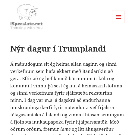
MENU
AND
Writings
WIDGETS
Nýr dagur í Trumplandi
Á mánudögum sit ég heima allan daginn og sinni
verkefnum sem hafa ekkert með Bandaríkin að
gera. Eftir að ég hef komið börnunum í skóla og
konunni í vinnu þá sest ég inn á heimaskrifstofuna
og sinni verkefnum fyrir sjálfstæða reksturinn
minn.
Í dag var m.a. á dagskrá að endurhanna
innskráningarkerfi fyrir notendur á vef frjálsra
félagasamtaka á Íslandi og vinna í litasamsetningum
á fjölnota innkaupapoka fyrir hjálparsamtök. Með
öðrum orðum, fremur
lame
og lítt áhugaverður