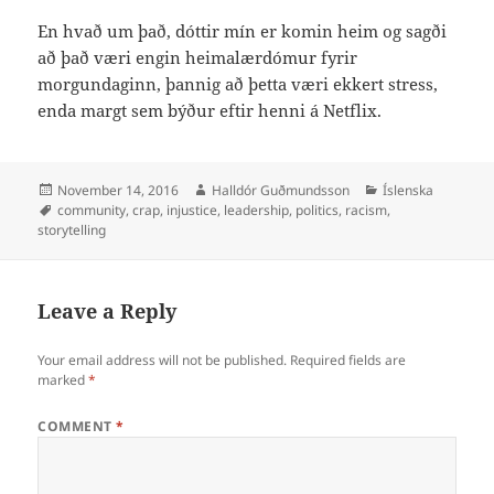
En hvað um það, dóttir mín er komin heim og sagði
að það væri engin heimalærdómur fyrir
morgundaginn, þannig að þetta væri ekkert stress,
enda margt sem býður eftir henni á Netflix.
Posted
Author
Categories
November 14, 2016
Halldór Guðmundsson
Íslenska
on
Tags
community
,
crap
,
injustice
,
leadership
,
politics
,
racism
,
storytelling
Leave a Reply
Your email address will not be published.
Required fields are
marked
*
COMMENT
*