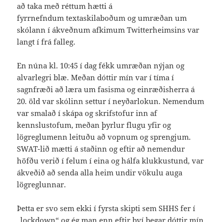
að taka með réttum hætti á
fyrrnefndum textaskilaboðum og umræðan um
skólann í ákveðnum afkimum Twitterheimsins var
langt í frá falleg.
En núna kl. 10:45 í dag fékk umræðan nýjan og
alvarlegri blæ. Meðan dóttir mín var í tíma í
sagnfræði að læra um fasisma og einræðisherra á
20. öld var skólinn settur í neyðarlokun. Nemendum
var smalað í skápa og skrifstofur inn af
kennslustofum, meðan þyrlur flugu yfir og
lögreglumenn leituðu að vopnum og sprengjum.
SWAT-lið mætti á staðinn og eftir að nemendur
höfðu verið í felum í eina og hálfa klukkustund, var
ákveðið að senda alla heim undir vökulu auga
lögreglunnar.
Þetta er svo sem ekki í fyrsta skipti sem SHHS fer í
„lockdown“ og ég man enn eftir því þegar dóttir mín