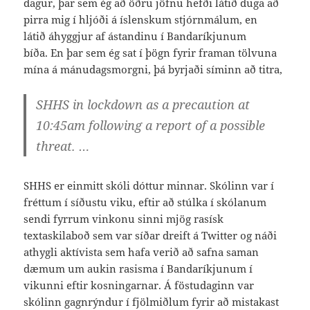
dagur, þar sem ég að öðru jöfnu hefði látið duga að
pirra mig í hljóði á íslenskum stjórnmálum, en
látið áhyggjur af ástandinu í Bandaríkjunum
bíða. En þar sem ég sat í þögn fyrir framan tölvuna
mína á mánudagsmorgni, þá byrjaði síminn að titra,
SHHS in lockdown as a precaution at
10:45am following a report of a possible
threat. …
SHHS er einmitt skóli dóttur minnar. Skólinn var í
fréttum í síðustu viku, eftir að stúlka í skólanum
sendi fyrrum vinkonu sinni mjög rasísk
textaskilaboð sem var síðar dreift á Twitter og náði
athygli aktívista sem hafa verið að safna saman
dæmum um aukin rasisma í Bandaríkjunum í
vikunni eftir kosningarnar. Á föstudaginn var
skólinn gagnrýndur í fjölmiðlum fyrir að mistakast