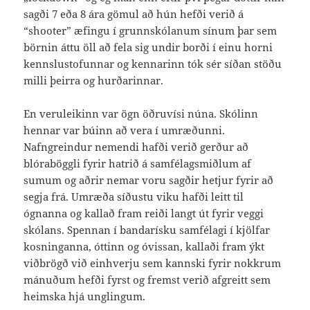
sagði 7 eða 8 ára gömul að hún hefði verið á
“shooter” æfingu í grunnskólanum sínum þar sem
börnin áttu öll að fela sig undir borði í einu horni
kennslustofunnar og kennarinn tók sér síðan stöðu
milli þeirra og hurðarinnar.
En veruleikinn var ögn öðruvísi núna. Skólinn
hennar var búinn að vera í umræðunni.
Nafngreindur nemendi hafði verið gerður að
blóraböggli fyrir hatrið á samfélagsmiðlum af
sumum og aðrir nemar voru sagðir hetjur fyrir að
segja frá. Umræða síðustu viku hafði leitt til
ógnanna og kallað fram reiði langt út fyrir veggi
skólans. Spennan í bandarísku samfélagi í kjölfar
kosninganna, óttinn og óvissan, kallaði fram ýkt
viðbrögð við einhverju sem kannski fyrir nokkrum
mánuðum hefði fyrst og fremst verið afgreitt sem
heimska hjá unglingum.