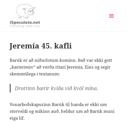
MENU
AND
Writings
WIDGETS
Jeremía 45. kafli
Barúk er að niðurlotum kominn. Það var ekki gott
„karíermúv“ að verða ritari Jeremía. Eins og segir
skemmtilega í textanum:
Drottinn bætir kvíða við kvöl mína.
Vonarboðskapurinn Barúk til handa er ekki um
stórveldi og mikinn auð, heldur um að Barúk muni
eiga líf.