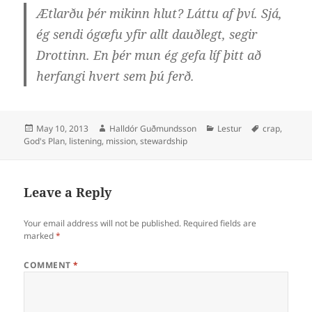
Ætlarðu þér mikinn hlut? Láttu af því. Sjá,
ég sendi ógæfu yfir allt dauðlegt, segir
Drottinn. En þér mun ég gefa líf þitt að
herfangi hvert sem þú ferð.
Posted
Author
Categories
Tags
May 10, 2013
Halldór Guðmundsson
Lestur
crap
,
on
God's Plan
,
listening
,
mission
,
stewardship
Leave a Reply
Your email address will not be published.
Required fields are
marked
*
COMMENT
*