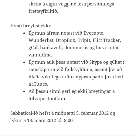
skrifa á eigin vegg, né lesa persónulega
fréttayfirlitið.
Hvað breytist ekki:
Ég mun áfram notast við Evernote,
Wunderlist, DropBox, TripIt, Flict Tracker,
gCal, bankavefi, dominos.is og bus.is utan
vinnutíma.
Ég mun auk þess notast við Skype og gChat í
samskiptum við fjölskylduna, ásamt því að
hlaða vikulega niður nýjasta þætti Justified
á iTunes.
Að þessu sinni geri ég ekki breytingar á
tölvupóstnotkun.
Sabbatical-ið hefst á miðnætti 5. febrúar 2012 og
lýkur á 13. mars 2012 kl. 8:00.