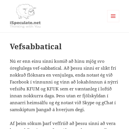
MENU
AND
Writings
WIDGETS
Vefsabbatical
Nú er enn einu sinni komið að hinu mjög svo
óreglulega vef-sabbatical. Að þessu sinni er slíkt frí
nokkuð flóknara en venjulega, enda notast ég við
Facebook í vinnunni og vinn að lokahönnun á nýrri
vefsíðu KFUM og KFUK sem er væntanleg í loftið
innan nokkurra daga. Þess utan er fjölskyldan í
annarri heimsálfu og ég notast við Skype og gChat í
samskiptum þangað á hverjum degi.
Af þeim sökum þarf veffríið að þessu sinni að vera