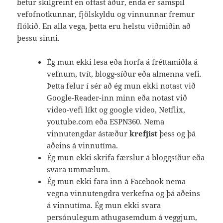
betur skilgreint en oftast áður, enda er samspil
vefofnotkunnar, fjölskyldu og vinnunnar fremur
flókið. En alla vega, þetta eru helstu viðmiðin að
þessu sinni.
Ég mun ekki lesa eða horfa á fréttamiðla á
vefnum, tvít, blogg-síður eða almenna vefi.
Þetta felur í sér að ég mun ekki notast við
Google-Reader-inn minn eða notast við
video-vefi líkt og google video, Netflix,
youtube.com eða ESPN360. Nema
vinnutengdar ástæður
krefjist
þess og þá
aðeins á vinnutíma.
Ég mun ekki skrifa færslur á bloggsíður eða
svara ummælum.
Ég mun ekki fara inn á Facebook nema
vegna vinnutengdra verkefna og þá aðeins
á vinnutíma. Ég mun ekki svara
persónulegum athugasemdum á veggjum,